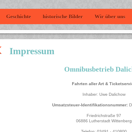
Geschichte
historische Bilder
Wir über uns
Impressum
Omnibusbetrieb Dali
Fahrten aller Art & Ticketserv
Inhaber: Uwe Dalichow
Umsatzsteuer-Identifikationsnummer:
D
Friedrichstraße 97
06886 Lutherstadt Wittenberg
Telefon: 03491 - 410800