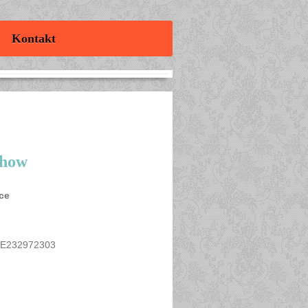
Kontakt
chow
ice
E232972303