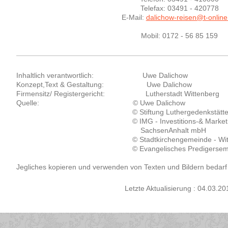
Telefax: 03491 - 420778
E-Mail:
dalichow-reisen@t-online
Mobil: 0172 - 56 85 159
Inhaltlich verantwortlich: Uwe Dalichow
Konzept,Text & Gestaltung: Uwe Dalichow
Firmensitz/ Registergericht: Lutherstadt Wittenberg
Quelle: © Uwe Dalichow
© Stiftung Luthergedenkstätten in Sa
© IMG - Investitions-& Marketinggese
SachsenAnhalt mbH
© Stadtkirchengemeinde - Witten
© Evangelisches Predigersemin
Jegliches kopieren und verwenden von Texten und Bildern bedar
Letzte Aktualisierung : 04.03.20