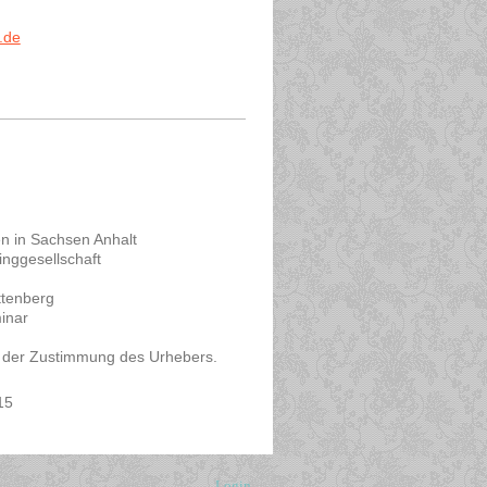
.de
chsen Anhalt
llschaft
berg
ar
f der Zustimmung des Urhebers.
15
Login